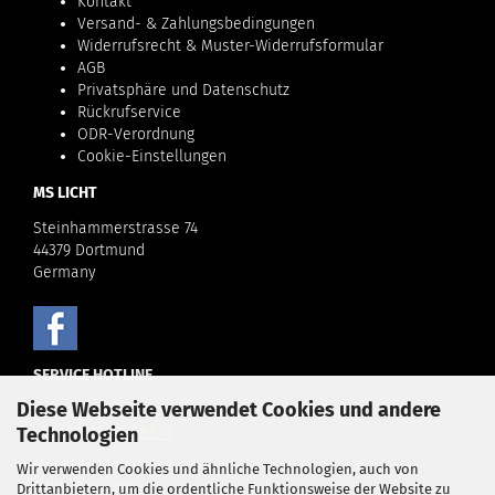
Kontakt
Versand- & Zahlungsbedingungen
Widerrufsrecht & Muster-Widerrufsformular
AGB
Privatsphäre und Datenschutz
Rückrufservice
ODR-Verordnung
Cookie-Einstellungen
MS LICHT
Steinhammerstrasse 74
44379 Dortmund
Germany
SERVICE HOTLINE
Diese Webseite verwendet Cookies und andere
Telefonische Unterstützung und Beratung unter:
Technologien
+49 (0)
231 98538810
Montag-Donnerstag
Wir verwenden Cookies und ähnliche Technologien, auch von
8.00-16.30 Uhr
Drittanbietern, um die ordentliche Funktionsweise der Website zu