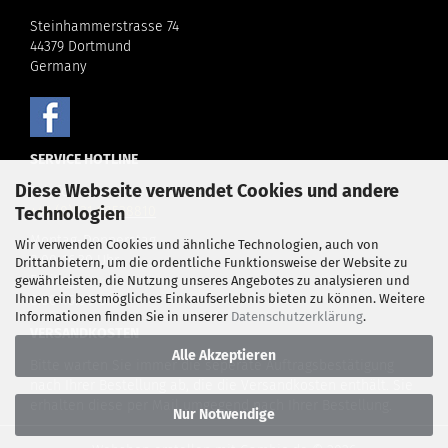
Steinhammerstrasse 74
44379 Dortmund
Germany
SERVICE HOTLINE
Diese Webseite verwendet Cookies und andere
Telefonische Unterstützung und Beratung unter:
Technologien
+49 (0)
231 98538810
Montag-Donnerstag
Wir verwenden Cookies und ähnliche Technologien, auch von
8.00-16.30 Uhr
Drittanbietern, um die ordentliche Funktionsweise der Website zu
Freitag
gewährleisten, die Nutzung unseres Angebotes zu analysieren und
Ihnen ein bestmögliches Einkaufserlebnis bieten zu können. Weitere
8.00-15.00 Uhr
Informationen finden Sie in unserer
Datenschutzerklärung
.
VERSANDKOSTEN
Alle Akzeptieren
Bitte warten Sie immer die seperate Auftragsbestätigung
nach Ihrer Bestellung ab, die die Versandkosten enthält. Sie
erhalten diese per Mail umgegend nach Ihrer Bestellung.
Nur Notwendige