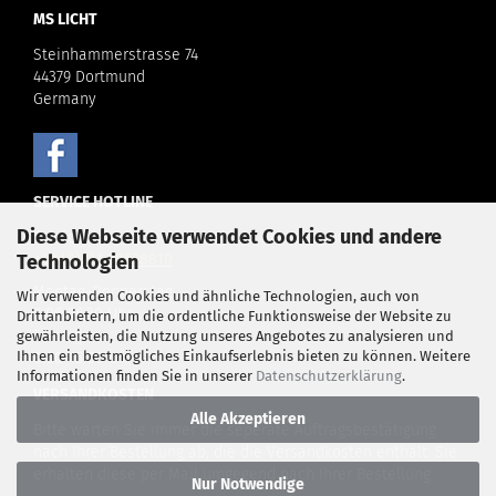
MS LICHT
Steinhammerstrasse 74
44379 Dortmund
Germany
SERVICE HOTLINE
Diese Webseite verwendet Cookies und andere
Telefonische Unterstützung und Beratung unter:
Technologien
+49 (0)
231 98538810
Montag-Donnerstag
Wir verwenden Cookies und ähnliche Technologien, auch von
8.00-16.30 Uhr
Drittanbietern, um die ordentliche Funktionsweise der Website zu
Freitag
gewährleisten, die Nutzung unseres Angebotes zu analysieren und
Ihnen ein bestmögliches Einkaufserlebnis bieten zu können. Weitere
8.00-15.00 Uhr
Informationen finden Sie in unserer
Datenschutzerklärung
.
VERSANDKOSTEN
Alle Akzeptieren
Bitte warten Sie immer die seperate Auftragsbestätigung
nach Ihrer Bestellung ab, die die Versandkosten enthält. Sie
erhalten diese per Mail umgegend nach Ihrer Bestellung.
Nur Notwendige