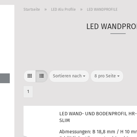
»
»
Startseite
LED Alu Profile
LED WANDPROFILE
LED WANDPROF
Sortieren nach
pro Seite
Sortieren nach
8 pro Seite
1
LED WAND- UND BODENPROFIL HR-
SLIM
Abmessungen: B 18,8 mm / H 10 