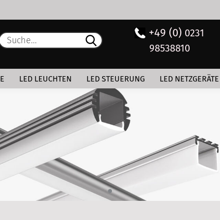
+49 (0)
0231
Lieferland
Suche...
98538810
E
LE
LED LEUCHTEN
LED STEUERUNG
LED NETZGERÄTE
P
Kon
Pas