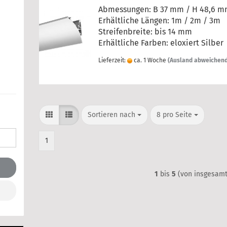
Abmessungen: B 37 mm / H 48,6 
Erhältliche Längen: 1m / 2m / 3m
Streifenbreite: bis 14 mm
Erhältliche Farben:
eloxiert Silber
Lieferzeit:
ca. 1 Woche
(Ausland abweichen
Sortieren nach
pro Seite
Sortieren nach
8 pro Seite
1
1
bis
5
(von insgesam