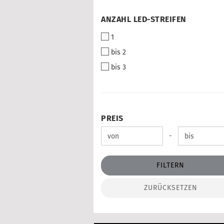
ANZAHL
ANZAHL LED-STREIFEN
LED-
1
STREIFEN
bis 2
bis 3
PREIS
PREIS
Preis bis
-
FILTERN
ZURÜCKSETZEN