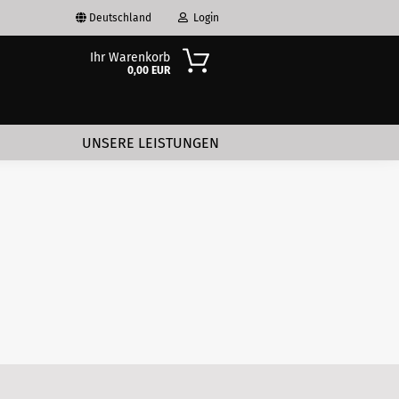
Deutschland
Login
Ihr Warenkorb
0,00 EUR
-Mail
UNSERE LEISTUNGEN
asswort
to erstellen
swort vergessen?