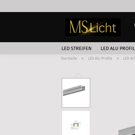
LED STREIFEN
LED ALU PROFI
»
»
Startseite
LED Alu Profile
LED AU