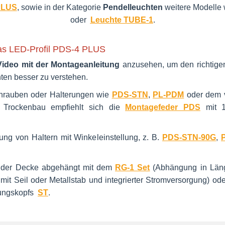
PLUS
, sowie in der Kategorie
Pendelleuchten
weitere Modelle
oder
Leuchte TUBE-1
.
as LED-Profil PDS-4 PLUS
Video mit der Montageanleitung
anzusehen, um den richtige
en besser zu verstehen.
hrauben oder Halterungen wie
PDS-STN
,
PL-PDM
oder dem v
ür Trockenbau empfiehlt sich die
Montagefeder PDS
mit 1
g von Haltern mit Winkeleinstellung, z. B.
PDS-STN-90G
,
 der Decke abgehängt mit dem
RG-1 Set
(Abhängung in Längs
it Seil oder Metallstab und integrierter Stromversorgung) o
igungskopfs
ST
.