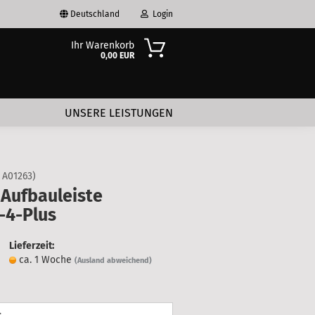
Deutschland
Login
Ihr Warenkorb
0,00 EUR
-Mail
UNSERE LEISTUNGEN
asswort
:
A01263
)
 Aufbauleiste
-4-Plus
to erstellen
swort vergessen?
Lieferzeit:
ca. 1 Woche
(Ausland abweichend)
: