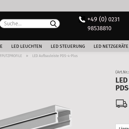
+49 (0)
0231
Lieferland
Suche...
98538810
E
LE
LED LEUCHTEN
LED STEUERUNG
LED NETZGERÄTE
P
»
FPUTZPROFILE
LED Aufbauleiste PDS-4-Plus
(Art.Nr.
LED
PDS
Kon
Pas
Länge