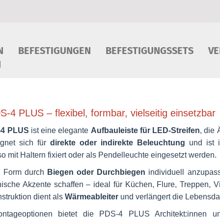
N
BEFESTIGUNGEN
BEFESTIGUNGSSETS
VE
N
-4 PLUS – flexibel, formbar, vielseitig einsetzbar
-4 PLUS
ist eine elegante
Aufbauleiste für LED-Streifen
, die 
eignet sich für
direkte oder indirekte Beleuchtung
und ist i
 mit Haltern fixiert oder als Pendelleuchte eingesetzt werden.
ie Form durch
Biegen oder Durchbiegen
individuell anzupass
onische Akzente schaffen – ideal für Küchen, Flure, Treppen, Vi
truktion dient als
Wärmeableiter
und verlängert die Lebensda
 Montageoptionen bietet die PDS-4 PLUS Architekt:innen u