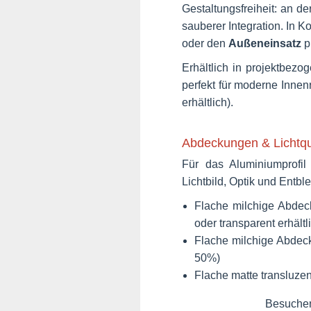
Gestaltungsfreiheit: an d
sauberer Integration. In K
oder den
Außeneinsatz
pr
Erhältlich in projektbez
perfekt für moderne Inne
erhältlich).
Abdeckungen & Lichtqua
Für das Aluminiumprofi
Lichtbild, Optik und Entbl
Flache milchige Abde
oder transparent erhältl
Flache milchige Abde
50%)
Flache matte transluze
Besuchen