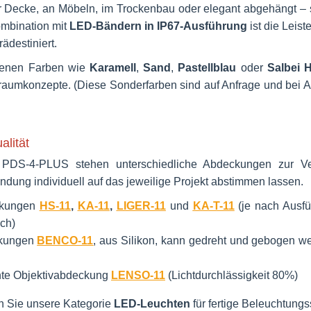
er Decke, an Möbeln, im Trockenbau oder elegant abgehängt – s
ombination mit
LED-Bändern in IP67-Ausführung
ist die Leist
ädestiniert.
ogenen Farben wie
Karamell
,
Sand
,
Pastellblau
oder
Salbei H
nraumkonzepte. (Diese Sonderfarben sind auf Anfrage und be
lität
l PDS-4-PLUS stehen unterschiedliche Abdeckungen zur Ve
endung individuell auf das jeweilige Projekt abstimmen lassen.
ckungen
HS-11
,
KA-11
,
LIGER-11
und
KA-T-11
(je nach Ausfü
ich)
ckungen
BENCO-11
, aus Silikon, kann gedreht und gebogen we
nte Objektivabdeckung
LENSO-11
(Lichtdurchlässigkeit 80%)
 Sie unsere Kategorie
LED-Leuchten
für fertige Beleuchtungss