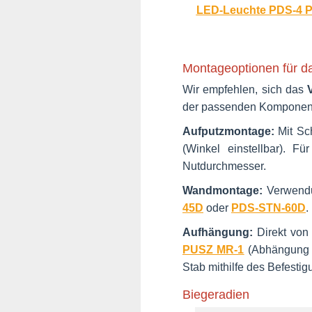
LED-Leuchte PDS-4 
Montageoptionen für d
Wir empfehlen, sich das
der passenden Komponent
Aufputzmontage:
Mit Sc
(Winkel einstellbar). F
Nutdurchmesser.
Wandmontage:
Verwendun
45D
oder
PDS-STN-60D
.
Aufhängung:
Direkt von
PUSZ MR-1
(Abhängung m
Stab mithilfe des Befest
Biegeradien